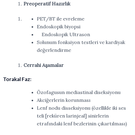
Preoperatif
Hazırlık
PET/BT ile
evreleme
Endoskopik
biyopsi
Endoskopik Ultrason
Solunum fonksiyon testleri ve kardiyak
değerlendirme
Cerrahi
Aşamalar
Torakal
Faz:
Özofagusun mediastinal
diseksiyonu
Akciğerlerin
korunması
Lenf nodu disseksiyonu (özellikle iki ses
teli [reküren larinjeal] sinirlerin
etrafındaki lenf bezlerinin
çıkartılması)