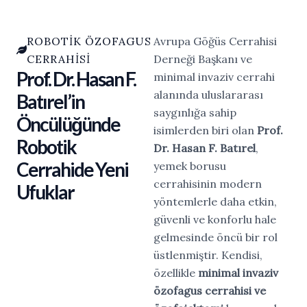
ROBOTIK ÖZOFAGUS
Avrupa Göğüs Cerrahisi
CERRAHISI
Derneği Başkanı ve
Prof. Dr. Hasan F.
minimal invaziv
cerrahi
alanında uluslararası
Batırel’in
saygınlığa sahip
Öncülüğünde
isimlerden biri olan
Prof.
Robotik
Dr.
Hasan
F.
Batırel
,
Cerrahide Yeni
yemek borusu
cerrahisinin modern
Ufuklar
yöntemlerle daha etkin,
güvenli ve konforlu hale
gelmesinde öncü bir rol
üstlenmiştir. Kendisi,
özellikle
minimal invaziv
özofagus cerrahisi ve