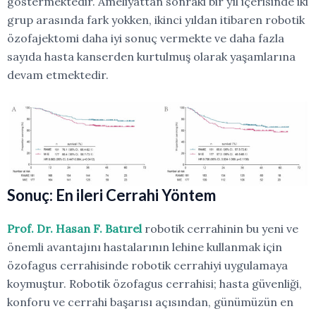
göstermektedir. Ameliyattan sonraki bir yıl içerisinde iki
grup arasında fark yokken, ikinci yıldan itibaren robotik
özofajektomi daha iyi sonuç vermekte ve daha fazla
sayıda hasta kanserden kurtulmuş olarak yaşamlarına
devam etmektedir.
Sonuç:
En ileri Cerrahi Yöntem
Prof. Dr. Hasan F. Batırel
robotik cerrahinin bu yeni ve
önemli avantajını hastalarının lehine kullanmak için
özofagus cerrahisinde robotik cerrahiyi uygulamaya
koymuştur. Robotik özofagus
cerrahisi;
hasta
güvenliği,
konforu
ve
cerrahi
başarısı
açısından,
günümüzün
en