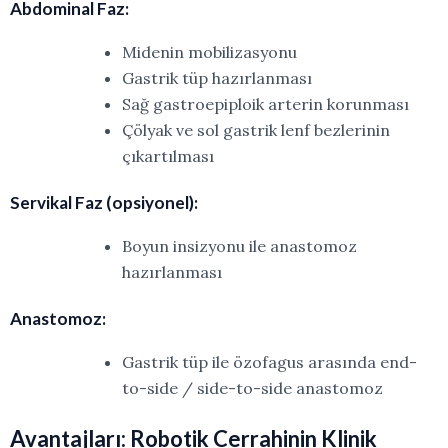
Abdominal
Faz:
Midenin
mobilizasyonu
Gastrik tüp
hazırlanması
Sağ gastroepiploik arterin
korunması
Çölyak ve sol gastrik lenf bezlerinin
çıkartılması
Servikal Faz
(opsiyonel):
Boyun insizyonu ile anastomoz
hazırlanması
Anastomoz:
Gastrik tüp ile özofagus arasında end-
to-side / side-to-side
anastomoz
Avantajları:
Robotik
Cerrahinin
Klinik