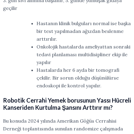
3.
gün
sıvı
alımına
başlanır,
5.
günde
yumuşak gıdaya
geçilir
Hastanın klinik bulguları normal ise başka
bir test yapılmadan ağızdan beslenme
arttırılır.
Onkolojik hastalarda
ameliyattan sonraki
tedavi planlaması multidisipliner ekip ile
yapılır
Hastalarda her 6 ayda bir tomografi
çekilir. Bir sorun olduğu düşünülürse
endoskopi ile kontrol yapılır.
Robotik Cerrahi Yemek borusunun Yassı Hücreli
Kanseriden Kurtulma Şansını Arttırır mı?
Bu konuda 2024 yılında Amerikan Göğüs Cerrahisi
Derneği toplantısında sunulan randomize çalışmada