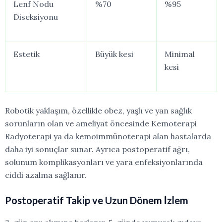
Lenf Nodu
%70
%95
Diseksiyonu
Estetik
Büyük
kesi
Minimal
kesi
Robotik yaklaşım, özellikle obez, yaşlı ve
yan sağlık
sorunların olan
ve ameliyat öncesinde
Kemoterapi
Radyoterapi ya da kemoimmünoterapi alan
hastalarda
daha iyi sonuçlar sunar. Ayrıca postoperatif ağrı,
solunum komplikasyonları ve yara enfeksiyonlarında
ciddi azalma
sağlanır.
Postoperatif
Takip
ve
Uzun
Dönem
İzlem