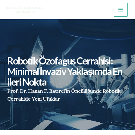
İçeriğe
Main
atla
Men
Robotik Özofagus Cerrahisi:
Minimal İnvaziv Yaklaşımda En
ileri Nokta
Prof.
Dr.
Hasan
F.
Batırel’in
Öncülüğünde
Robotik
Cerrahide Yeni Ufuklar