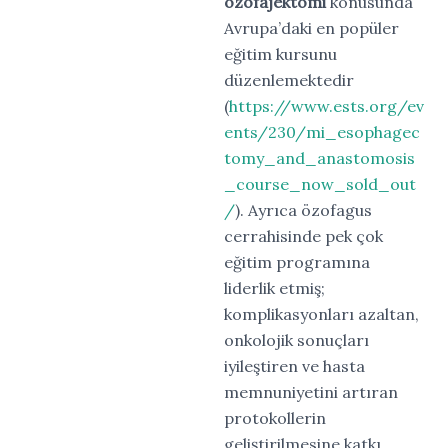
özofajektomi
konusunda
Avrupa’daki en popüler
eğitim kursunu
düzenlemektedir
(
https://www.ests.org/ev
ents/230/mi_esophagec
tomy_and_anastomosis
_course_now_sold_out
/
). Ayrıca özofagus
cerrahisinde pek çok
eğitim programına
liderlik etmiş;
komplikasyonları azaltan,
onkolojik sonuçları
iyileştiren ve hasta
memnuniyetini artıran
protokollerin
geliştirilmesine katkı