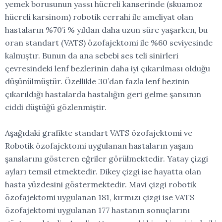
yemek borusunun yassı hücreli kanserinde (skuamoz
hücreli karsinom) robotik cerrahi ile ameliyat olan
hastaların %70’i % yıldan daha uzun süre yaşarken, bu
oran standart (VATS) özofajektomi ile %60 seviyesinde
kalmıştır. Bunun da ana sebebi ses teli sinirleri
çevresindeki lenf bezlerinin daha iyi çıkarılması olduğu
düşünülmüştür. Özellikle 30’dan fazla lenf bezinin
çıkarıldığı hastalarda hastalığın geri gelme şansının
ciddi düştüğü gözlenmiştir.
Aşağıdaki grafikte standart VATS özofajektomi ve
Robotik özofajektomi uygulanan hastaların yaşam
şanslarını gösteren eğriler görülmektedir. Yatay çizgi
ayları temsil etmektedir. Dikey çizgi ise hayatta olan
hasta yüzdesini göstermektedir. Mavi çizgi robotik
özofajektomi uygulanan 181, kırmızı çizgi ise VATS
özofajektomi uygulanan 177 hastanın sonuçlarını